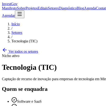
InvestGov
Manifesto
Sobre
Projetos
Editais
Setores
Diagnóstico
Blog
Agenda
Contat
Agendar
Início
/
Setores
/
Tecnologia (TIC)
Ver todos os setores
Nicho ativo
Tecnologia (TIC)
Captação de recurso de inovação para empresas de tecnologia em Mina
Quem se enquadra
Software e SaaS