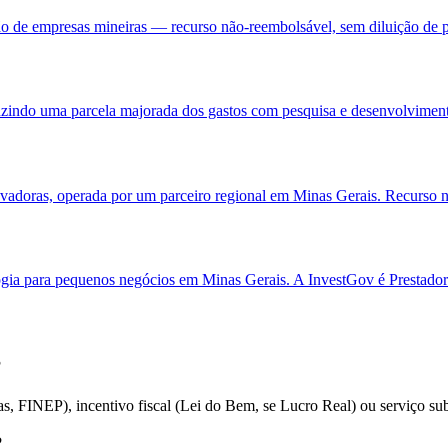
 de empresas mineiras — recurso não-reembolsável, sem diluição de p
do uma parcela majorada dos gastos com pesquisa e desenvolvimento. 
doras, operada por um parceiro regional em Minas Gerais. Recurso nã
gia para pequenos negócios em Minas Gerais. A InvestGov é Prestador
?
, FINEP), incentivo fiscal (Lei do Bem, se Lucro Real) ou serviço sub
?