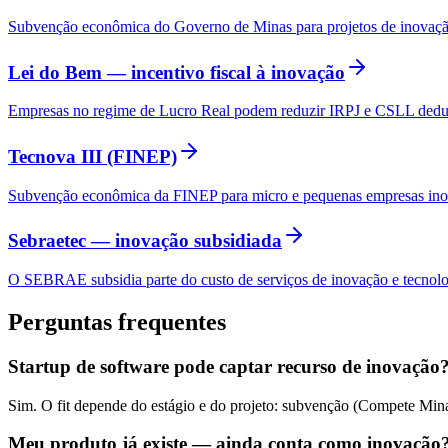
Subvenção econômica do Governo de Minas para projetos de inovação
Lei do Bem — incentivo fiscal à inovação
Empresas no regime de Lucro Real podem reduzir IRPJ e CSLL deduzin
Tecnova III (FINEP)
Subvenção econômica da FINEP para micro e pequenas empresas inova
Sebraetec — inovação subsidiada
O SEBRAE subsidia parte do custo de serviços de inovação e tecnolo
Perguntas frequentes
Startup de software pode captar recurso de inovação
Sim. O fit depende do estágio e do projeto: subvenção (Compete Minas
Meu produto já existe — ainda conta como inovação