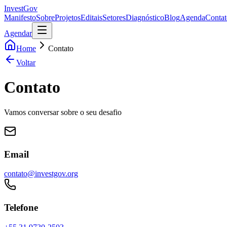
InvestGov
Manifesto
Sobre
Projetos
Editais
Setores
Diagnóstico
Blog
Agenda
Contat
Agendar
Home
Contato
Voltar
Contato
Vamos conversar sobre o seu desafio
Email
contato@investgov.org
Telefone