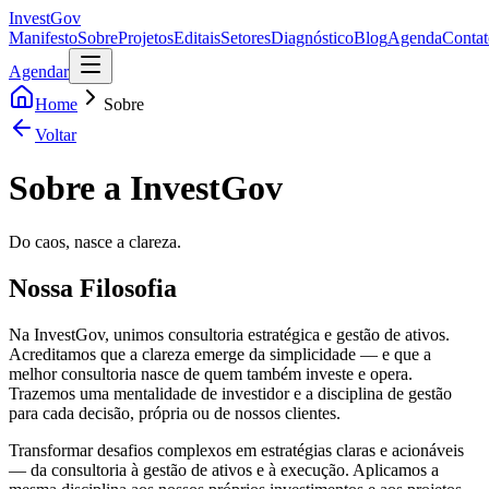
InvestGov
Manifesto
Sobre
Projetos
Editais
Setores
Diagnóstico
Blog
Agenda
Contat
Agendar
Home
Sobre
Voltar
Sobre a InvestGov
Do caos, nasce a clareza.
Nossa Filosofia
Na InvestGov, unimos consultoria estratégica e gestão de ativos.
Acreditamos que a clareza emerge da simplicidade — e que a
melhor consultoria nasce de quem também investe e opera.
Trazemos uma mentalidade de investidor e a disciplina de gestão
para cada decisão, própria ou de nossos clientes.
Transformar desafios complexos em estratégias claras e acionáveis
— da consultoria à gestão de ativos e à execução. Aplicamos a