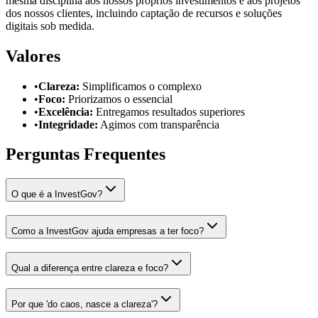
mesma disciplina aos nossos próprios investimentos e aos projetos
dos nossos clientes, incluindo captação de recursos e soluções
digitais sob medida.
Valores
•
Clareza
:
Simplificamos o complexo
•
Foco
:
Priorizamos o essencial
•
Excelência
:
Entregamos resultados superiores
•
Integridade
:
Agimos com transparência
Perguntas Frequentes
O que é a InvestGov?
Como a InvestGov ajuda empresas a ter foco?
Qual a diferença entre clareza e foco?
Por que 'do caos, nasce a clareza'?