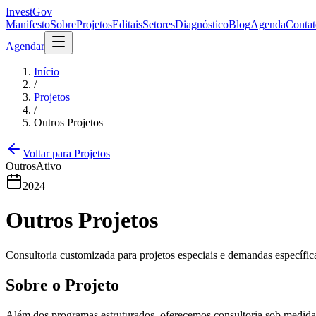
InvestGov
Manifesto
Sobre
Projetos
Editais
Setores
Diagnóstico
Blog
Agenda
Contat
Agendar
Início
/
Projetos
/
Outros Projetos
Voltar para Projetos
Outros
Ativo
2024
Outros Projetos
Consultoria customizada para projetos especiais e demandas específic
Sobre o Projeto
Além dos programas estruturados, oferecemos consultoria sob medida 