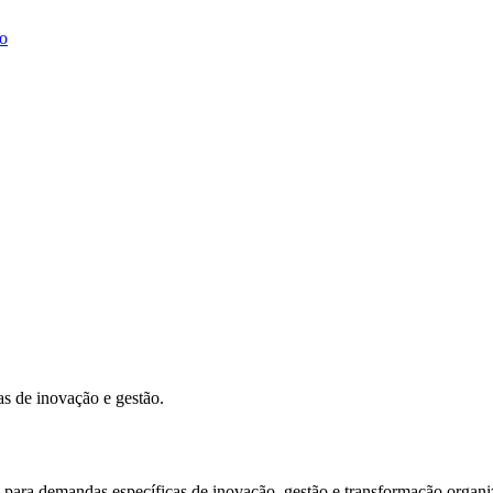
o
as de inovação e gestão.
para demandas específicas de inovação, gestão e transformação organiz