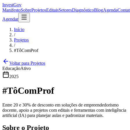
InvestGov
Manifesto
Sobre
Projetos
Editais
Setores
Diagnóstico
Blog
Agenda
Contat
Agendar
Início
/
Projetos
/
#TôComProf
Voltar para Projetos
Educação
Ativo
2025
#TôComProf
Entre 20 e 30% de desconto em soluções de empreendedorismo
docente, apoio a projetos com editais e ferramentas com inteligência
artificial (IA) para planejar aulas e padronizar materiais.
Sobre o Projeto