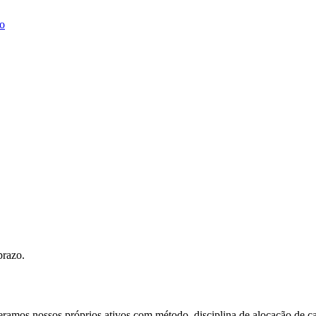
o
prazo.
eramos nossos próprios ativos com método, disciplina de alocação de c