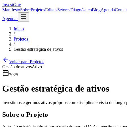
InvestGov
Manifesto
Sobre
Projetos
Editais
Setores
Diagnóstico
Blog
Agenda
Contat
Agendar
Início
/
Projetos
/
Gestão estratégica de ativos
Voltar para Projetos
Gestão de ativos
Ativo
2025
Gestão estratégica de ativos
Investimos e gerimos ativos próprios com disciplina e visão de longo 
Sobre o Projeto
A gestão estratégica de ativos é parte do nosso DNA: investimos e op