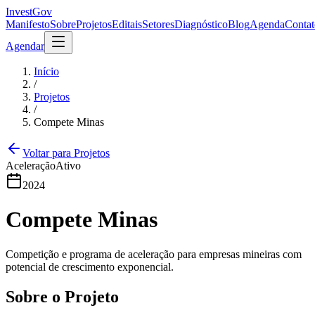
InvestGov
Manifesto
Sobre
Projetos
Editais
Setores
Diagnóstico
Blog
Agenda
Contat
Agendar
Início
/
Projetos
/
Compete Minas
Voltar para Projetos
Aceleração
Ativo
2024
Compete Minas
Competição e programa de aceleração para empresas mineiras com
potencial de crescimento exponencial.
Sobre o Projeto