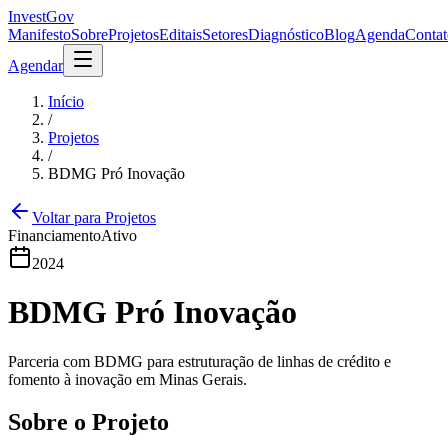
InvestGov
Manifesto
Sobre
Projetos
Editais
Setores
Diagnóstico
Blog
Agenda
Contat
Agendar
Início
/
Projetos
/
BDMG Pró Inovação
Voltar para Projetos
Financiamento
Ativo
2024
BDMG Pró Inovação
Parceria com BDMG para estruturação de linhas de crédito e
fomento à inovação em Minas Gerais.
Sobre o Projeto